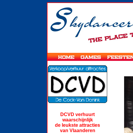
DCVD verhuurt
waarschijnlijk
de leukste attracties
van
Vlaanderen